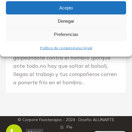
salud
Por
Corpore fisioterapia
Acepto
15 de marzo de 2016
Denegar
Recuerdas la última vez que te hiciste
esta pregunta? En la consulta de un
Preferencias
fisioterapeuta nos la hacen a diario… Te
Política de cookies
Aviso legal
caes como un sapo en medio de la calle,
golpeándote contra el hombro (porque
ante todo..no hay que soltar el bolso!),
llegas al trabajo y tus compañeros corren
a ponerte frío en el hombro…
© Corpore Fisioterapia - 2024 · Diseño
ALUNARTE
Pie