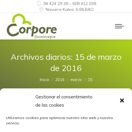
94 424 29 38 – 608 412 038
Navarra Kalea, 6 BILBAO
Archivos diarios:
15 de marzo
de 2016
Estás aquí:
Inicio
2016
marzo
15
Gestionar el consentimiento
de las cookies
Utilizamos cookies para optimizar nuestro sitio web y nuestro
servicio.
¿Me pongo frío o calor?