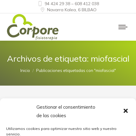
94 424 29 38 – 608 412 038
Navarra Kalea, 6 BILBAO
Archivos de etiqueta:
miofascial
Estás aquí:
Inicio
Publicaciones etiquetadas con "miofascial"
Gestionar el consentimiento
de las cookies
DOLOR MIOFASCIAL ¿QUÉ ES Y EN
QUÉ CONSISTE LA PUNCIÓN SECA?
Utilizamos cookies para optimizar nuestro sitio web y nuestro
servicio.