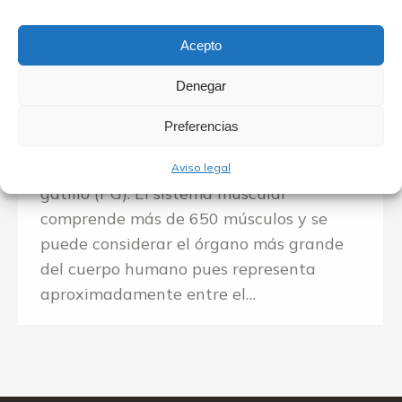
fisioterapia
Por
Corpore fisioterapia
17 de febrero de 2018
Acepto
Podemos definir el Síndrome de Dolor
Denegar
Miofacial (SDM) como un trastorno no
inflamatorio que se manifiesta por dolor
Preferencias
localizado, rigidez y cuya característica
primordial es la presencia de puntos
Aviso legal
gatillo (PG). El sistema muscular
comprende más de 650 músculos y se
puede considerar el órgano más grande
del cuerpo humano pues representa
aproximadamente entre el…