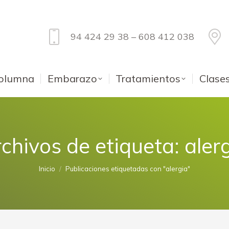
94 424 29 38 – 608 412 038
olumna
Embarazo
Tratamientos
Clase
chivos de etiqueta:
aler
Estás aquí:
Inicio
Publicaciones etiquetadas con "alergia"